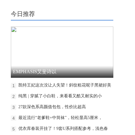
今日推荐
EMPHASIS艾斐诗以
凯特王妃这次没让人失望！斜纹粗花呢子黑裙好美
1
纯黑 | 穿腻了小白鞋，来看看又酷又耐实的小
2
27款深色系高颜值包包，性价比超高
3
最近流行“老爹鞋+中筒袜”，轻松显高5厘米，
4
优衣库春装开挂了！9套U系列搭配参考，浅色春
5