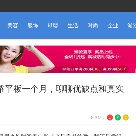
美容
服饰
母婴
生活
时尚
企业
游
耀平板一个月，聊聊优缺点和真实
U
V
c
分享到：