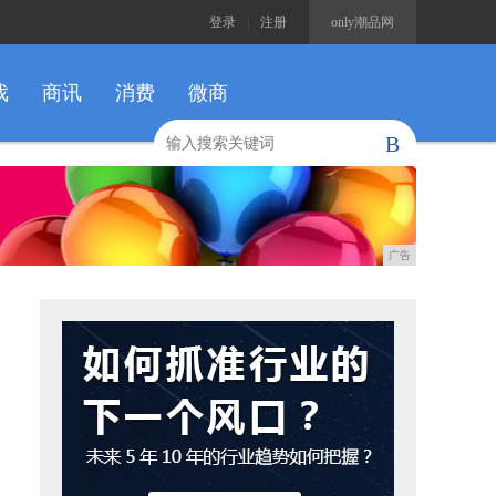
登录
|
注册
only潮品网
戏
商讯
消费
微商
B
广告