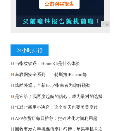
广告
24小时排行
H
当指纹锁遇上HomeKit是什么体验——
H
车联网安全系列——特斯拉iBeacon隐
H
炫酷外观，全新Jeep⁺指南者为你解锁劲
H
是它给了我再度起航的信心，成为最对的选择
H
“口红”新用小诀窍，这个春天也要美美度过
H
APP杂货店每日推荐：把碎片化时间利用起
H
回收宝发布手机保值率排行榜，苹果手机首次