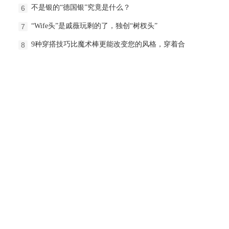
不是银的“德国银”究竟是什么？
6
“Wife头”是戚薇玩剩的了，独创“树杈头”
7
9种穿搭技巧比魔术棒更能改变您的风格，穿着合
8