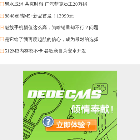
H
聚水成涓 共克时艰 广汽菲克员工20万捐
H
8848灵感M5+新品首发！13999元
H
魅族手机颜值这么高，为啥销量却不行？问题
H
是它给了我再度起航的信心，成为最对的选择
H
512MB内存都不卡 谷歌亲自为安卓开发