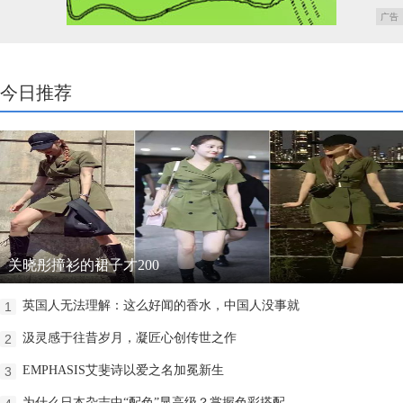
广告
今日推荐
关晓彤撞衫的裙子才200
英国人无法理解：这么好闻的香水，中国人没事就
1
汲灵感于往昔岁月，凝匠心创传世之作
2
EMPHASIS艾斐诗以爱之名加冕新生
3
为什么日本杂志中“配色”显高级？掌握色彩搭配