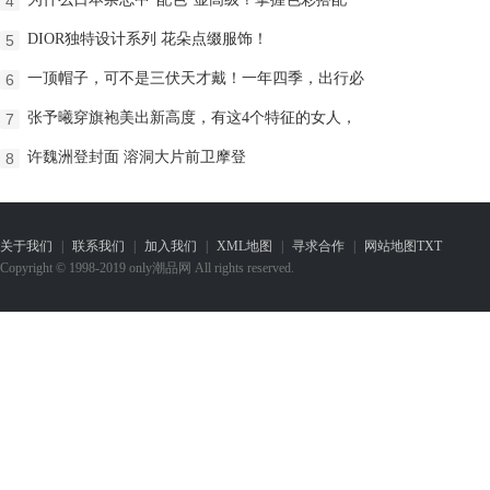
4
DIOR独特设计系列 花朵点缀服饰！
5
一顶帽子，可不是三伏天才戴！一年四季，出行必
6
张予曦穿旗袍美出新高度，有这4个特征的女人，
7
许魏洲登封面 溶洞大片前卫摩登
8
关于我们
|
联系我们
|
加入我们
|
XML地图
|
寻求合作
|
网站地图
TXT
Copyright © 1998-2019 only潮品网 All rights reserved.