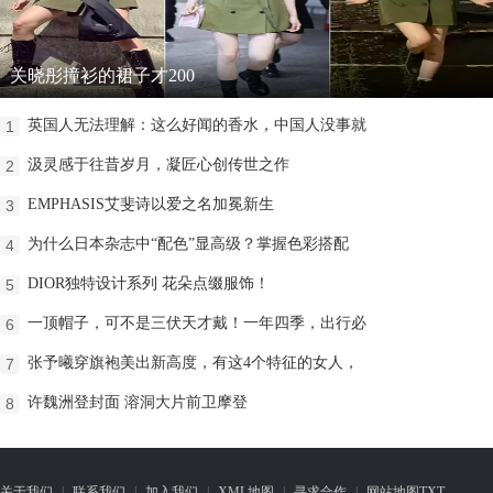
关晓彤撞衫的裙子才200
英国人无法理解：这么好闻的香水，中国人没事就
1
汲灵感于往昔岁月，凝匠心创传世之作
2
EMPHASIS艾斐诗以爱之名加冕新生
3
为什么日本杂志中“配色”显高级？掌握色彩搭配
4
DIOR独特设计系列 花朵点缀服饰！
5
一顶帽子，可不是三伏天才戴！一年四季，出行必
6
张予曦穿旗袍美出新高度，有这4个特征的女人，
7
许魏洲登封面 溶洞大片前卫摩登
8
关于我们
|
联系我们
|
加入我们
|
XML地图
|
寻求合作
|
网站地图
TXT