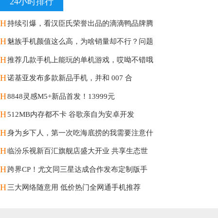
24小时排行
H
持续引爆，看汉臣氏荣誉出品的滴滴鸭品牌腾
H
魅族手机颜值这么高，为啥销量却不行？问题
H
推荐几款手机上能玩的单机游戏，哎呦不错哦
H
诺基亚发布多款新品手机，并和 007 合
H
8848灵感M5+新品首发！13999元
H
512MB内存都不卡 谷歌亲自为安卓开发
H
身为乡下人，第一次吃海底捞的我需要注意什
H
临汾乐视新百汇旗舰店盛大开业 共享生态世
H
跨界CP！尤文同三星达成合作发布定制版手
H
三大网络随意用 低价热门全网通手机推荐