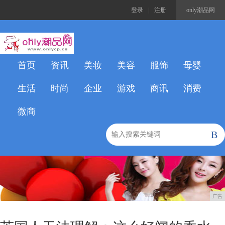
登录
|
注册
only潮品网
首页
资讯
美妆
美容
服饰
母婴
生活
时尚
企业
游戏
商讯
消费
微商
B
广告