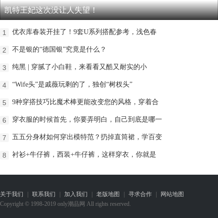
凯特王妃这次没让人失望！
优衣库春装开挂了！9套U系列搭配参考，浅色春
1
不是银的“德国银”究竟是什么？
2
纯黑 | 穿腻了小白鞋，来看看又酷又耐实的小
3
“Wife头”是戚薇玩剩的了，独创“树杈头”
4
9种穿搭技巧比魔术棒更能改变您的风格，穿着合
5
穿衣服的时候首先，你要弄明白，自己到底是哪一
6
五五分身材如何穿出模特范？扔掉直筒裙，学百变
7
衬衫+牛仔裤，西装+牛仔裤，这样穿衣，你就是
8
关于我们
|
联系我们
|
加入我们
|
老版地图
|
寻求合作
|
网站地图
Copyright © 1998-2019 only潮品网 All rights reserved.