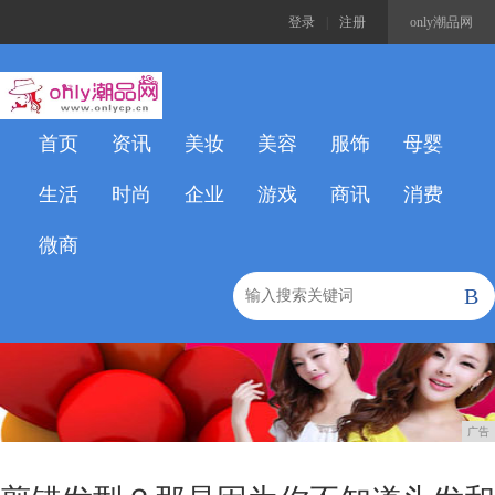
登录
|
注册
only潮品网
首页
资讯
美妆
美容
服饰
母婴
生活
时尚
企业
游戏
商讯
消费
微商
B
广告