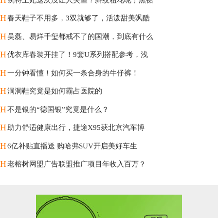
H
春天鞋子不用多，3双就够了，活泼甜美飒酷
H
吴磊、易烊千玺都戒不了的国潮，到底有什么
H
优衣库春装开挂了！9套U系列搭配参考，浅
H
一分钟看懂！如何买一条合身的牛仔裤！
H
洞洞鞋究竟是如何霸占医院的
H
不是银的“德国银”究竟是什么？
H
助力舒适健康出行，捷途X95获北京汽车博
H
6亿补贴直播送 购哈弗SUV开启美好车生
H
老榕树网盟广告联盟推广项目年收入百万？