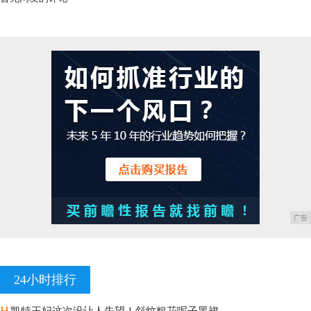
广告
24小时排行
H
凯特王妃这次没让人失望！斜纹粗花呢子黑裙