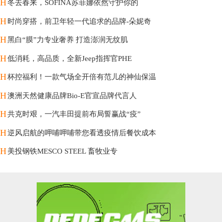
H
冬去春来，SOFINA苏菲娜依然守护你的
H
时尚穿搭，前卫年轻一代追求的品牌-朵妮奇
H
黑白“膜”力专业奢养 打造澎润无纹肌
H
低消耗，高品质，全新Jeep指挥官PHE
H
杯控福利！一款气场全开倍有范儿的神仙保温
H
澳洲天然健康品牌Bio-E官宣品牌代言人
H
共克时艰，一汽丰田提前布局誓赢战“疫”
H
逆风启航的呷哺呷哺带您看透疫情后餐饮成本
H
美投钢铁MESCO STEEL 畜牧业专