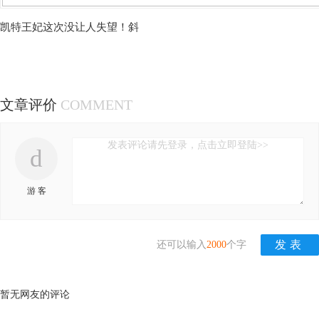
凯特王妃这次没让人失望！斜
文章评价
COMMENT
发表评论请先登录，点击立即登陆>>
d
游 客
还可以输入
2000
个字
暂无网友的评论