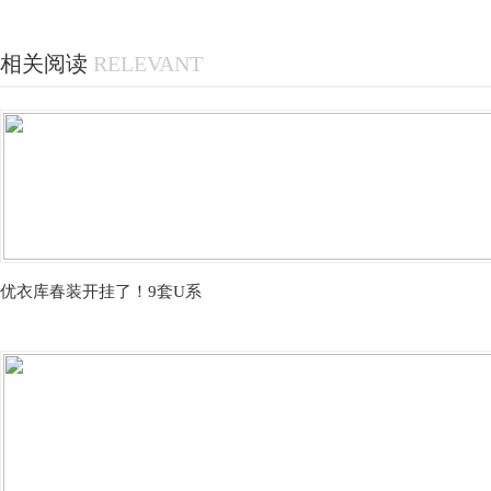
相关阅读
RELEVANT
优衣库春装开挂了！9套U系