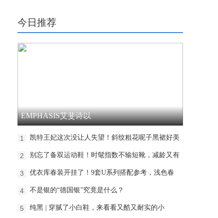
今日推荐
EMPHASIS艾斐诗以
凯特王妃这次没让人失望！斜纹粗花呢子黑裙好美
1
别忘了备双运动鞋！时髦指数不输短靴，减龄又有
2
优衣库春装开挂了！9套U系列搭配参考，浅色春
3
不是银的“德国银”究竟是什么？
4
纯黑 | 穿腻了小白鞋，来看看又酷又耐实的小
5