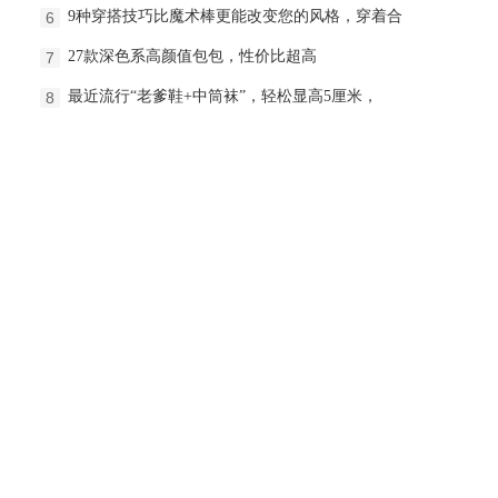
9种穿搭技巧比魔术棒更能改变您的风格，穿着合
6
27款深色系高颜值包包，性价比超高
7
最近流行“老爹鞋+中筒袜”，轻松显高5厘米，
8