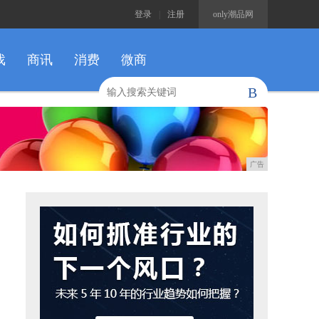
登录
|
注册
only潮品网
戏
商讯
消费
微商
B
广告