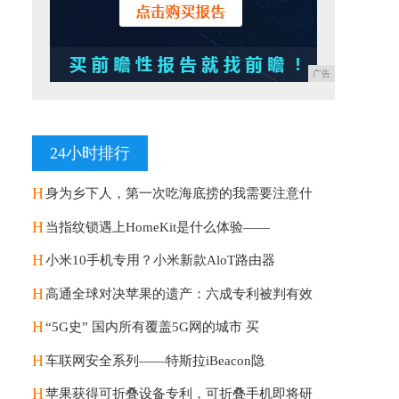
广告
24小时排行
H
身为乡下人，第一次吃海底捞的我需要注意什
H
当指纹锁遇上HomeKit是什么体验——
H
小米10手机专用？小米新款AloT路由器
H
高通全球对决苹果的遗产：六成专利被判有效
H
“5G史” 国内所有覆盖5G网的城市 买
H
车联网安全系列——特斯拉iBeacon隐
H
苹果获得可折叠设备专利，可折叠手机即将研