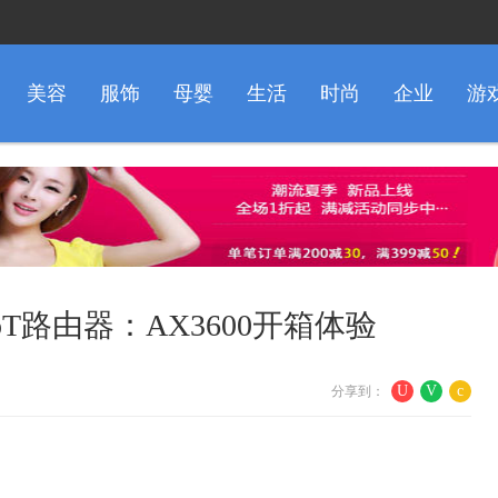
美容
服饰
母婴
生活
时尚
企业
游
T路由器：AX3600开箱体验
U
V
c
分享到：